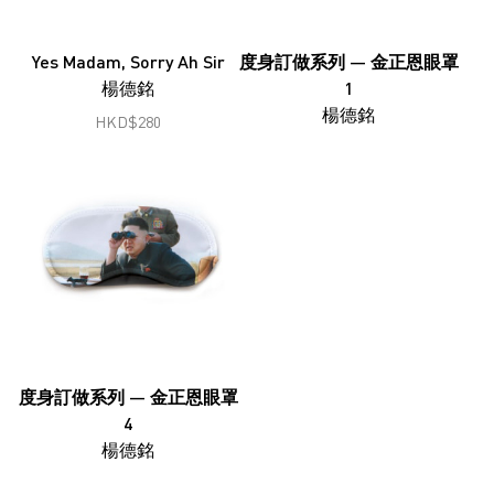
鄭燕垠
馮漢紀
Yes Madam, Sorry Ah Sir
度身訂做系列 — 金正恩眼罩
楊德銘
1
顧錚
楊德銘
HKD
$
280
何兆南
何兆南
洪磊
韓志勳
韓磊
蔣志
蔣鵬奕
度身訂做系列 — 金正恩眼罩
劉錚
4
楊德銘
李家昇
林東鵬