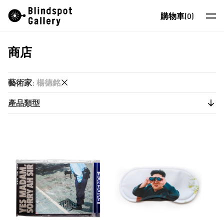
Skip
Instagram
微信公眾號
小紅書
購物車
(0)
to
content
商店
藝術家
展覽
藝術家
:
楊德銘
藝博會
產品類型
又一山人
最新消息
又一山人
Uncategorized
商店
卜以思 (David Boyce)
其他
張康生
關於我們
出版物
智海
EN
朱德華
蔡仞姿