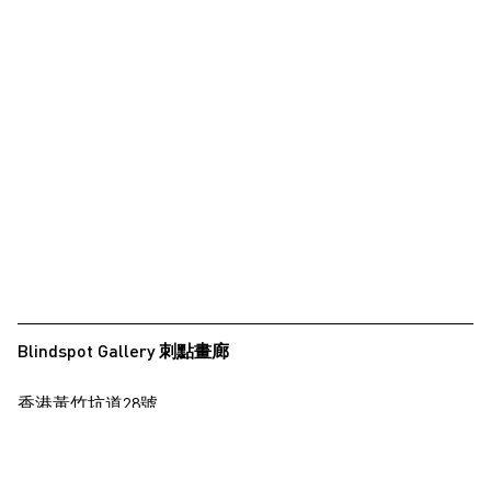
夏永康
徐世琪
徐世琪
王希慎
王禾璧
王禾璧
黃啟裕
西亞蝶
楊德銘
Blindspot Gallery 刺點畫廊
楊德銘
香港黃竹坑道28號
楊東龍
保濟工業大廈15樓
楊沛鏗
查看地圖
張曉