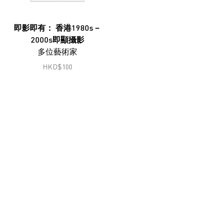
鄭燕垠
馮漢紀
即影即有： 香港1980s－
2000s即顯攝影
顧錚
多位藝術家
何兆南
HKD
$
100
何兆南
洪磊
韓志勳
韓磊
蔣志
蔣鵬奕
劉錚
李家昇
林東鵬