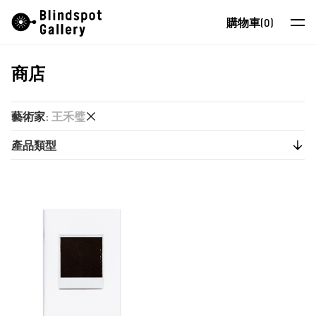
Skip
Instagram
微信公眾號
小紅書
購物車
(0)
to
content
商店
藝術家
展覽
藝術家
:
王禾璧
藝博會
產品類型
又一山人
最新消息
又一山人
出版物
商店
卜以思 (David Boyce)
張康生
關於我們
智海
EN
朱德華
蔡仞姿