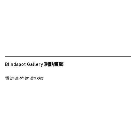
夏永康
徐世琪
徐世琪
王希慎
王禾璧
王禾璧
Blindspot Gallery 刺點畫廊
黃啟裕
香港黃竹坑道28號
西亞蝶
保濟工業大廈15樓
楊德銘
查看地圖
楊德銘
楊東龍
+852 2517 6238
info@blindspotgallery.com
楊沛鏗
張曉