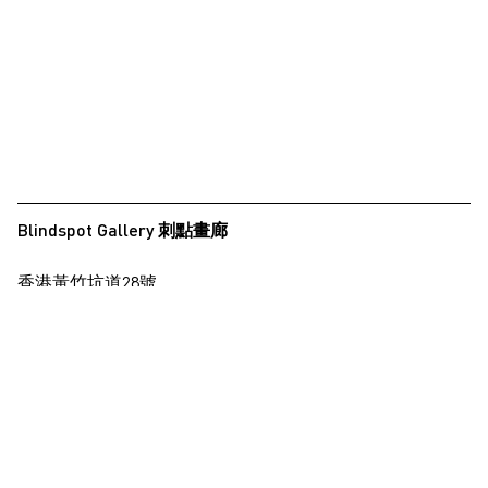
夏永康
徐世琪
徐世琪
王希慎
王禾璧
王禾璧
Blindspot Gallery 刺點畫廊
黃啟裕
香港黃竹坑道28號
西亞蝶
保濟工業大廈15樓
楊德銘
查看地圖
楊德銘
楊東龍
+852 2517 6238
info@blindspotgallery.com
楊沛鏗
張曉