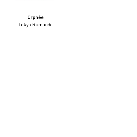
鄭燕垠
馮漢紀
Orphée
Tokyo Rumando
顧錚
何兆南
何兆南
洪磊
韓志勳
韓磊
蔣志
蔣鵬奕
劉錚
李家昇
林東鵬