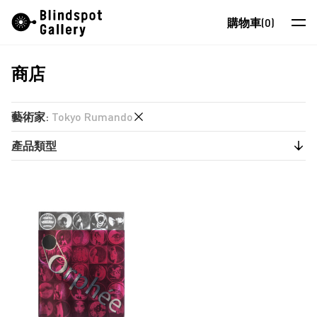
Skip
Instagram
微信公眾號
小紅書
購物車
(0)
to
content
商店
藝術家
展覽
藝術家
:
Tokyo Rumando
藝博會
產品類型
又一山人
最新消息
又一山人
出版物
商店
卜以思 (David Boyce)
張康生
關於我們
智海
EN
朱德華
蔡仞姿