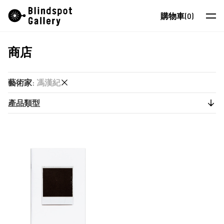
Skip
Instagram
微信公眾號
小紅書
購物車
(0)
to
content
商店
藝術家
展覽
藝術家
:
馮漢紀
藝博會
產品類型
又一山人
最新消息
又一山人
出版物
商店
卜以思 (David Boyce)
張康生
關於我們
智海
EN
朱德華
蔡仞姿