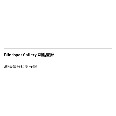
夏永康
徐世琪
徐世琪
王希慎
王禾璧
王禾璧
Blindspot Gallery 刺點畫廊
黃啟裕
香港黃竹坑道28號
西亞蝶
保濟工業大廈15樓
楊德銘
查看地圖
楊德銘
楊東龍
+852 2517 6238
info@blindspotgallery.com
楊沛鏗
張曉