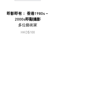
鄭燕垠
馮漢紀
即影即有： 香港1980s－
2000s即顯攝影
顧錚
多位藝術家
何兆南
HKD
$
100
何兆南
洪磊
韓志勳
韓磊
蔣志
蔣鵬奕
劉錚
李家昇
林東鵬