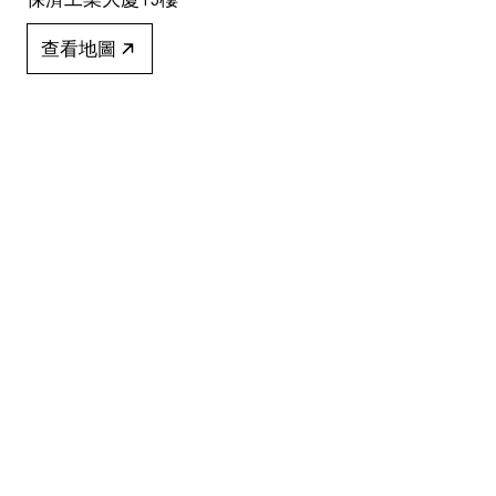
查看地圖
+852 2517 6238
info@blindspotgallery.com
星期二至六
早上10時30分至晚上6時30分
公眾假期休息
僅限受邀及預約到訪