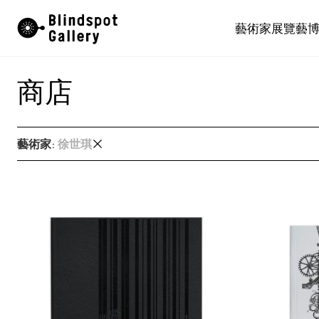
Skip
藝術家
展覽
藝
to
content
商店
藝術家
:
徐世琪
又一山人
又一山人
卜以思 (David Boyce)
張康生
智海
朱德華
蔡仞姿
鄭燕垠
馮漢紀
顧錚
何兆南
何兆南
洪磊
韓志勳
韓磊
蔣志