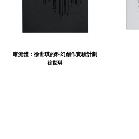
蔣鵬奕
劉錚
李家昇
林東鵬
梁志和
賴朗騫
Cédric Maridet
森山大道
莫毅
麥顯揚
馬田．帕爾
Tokyo Rumando
任航
榮榮
暗流體：徐世琪的科幻創作實驗計劃​
榮榮映里
單慧乾
徐世琪
夏永康
徐世琪
徐世琪
王希慎
王禾璧
王禾璧
黃啟裕
西亞蝶
楊德銘
楊德銘
楊東龍
楊沛鏗
張曉
張海兒
趙亮
鄭國谷