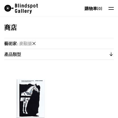
Skip
Instagram
微信公眾號
小紅書
購物車
(0)
to
content
商店
藝術家
展覽
藝術家
:
麥顯揚
藝博會
產品類型
又一山人
最新消息
又一山人
出版物
商店
卜以思 (David Boyce)
張康生
關於我們
智海
EN
朱德華
蔡仞姿