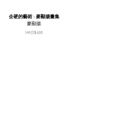
鄭燕垠
馮漢紀
企硬的藝術 : 麥顯揚畫集
麥顯揚
顧錚
HKD
$
400
何兆南
何兆南
洪磊
韓志勳
韓磊
蔣志
蔣鵬奕
劉錚
李家昇
林東鵬