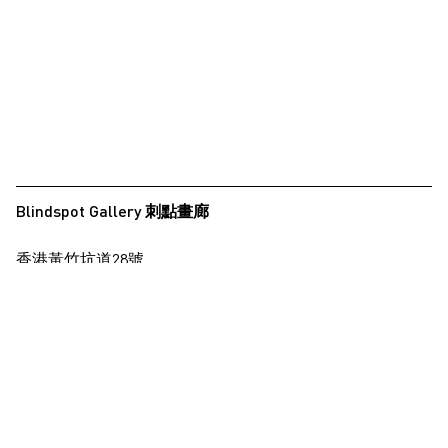
夏永康
徐世琪
徐世琪
王希慎
王禾璧
王禾璧
Blindspot Gallery 刺點畫廊
黃啟裕
香港黃竹坑道28號
西亞蝶
保濟工業大廈15樓
楊德銘
查看地圖
楊德銘
楊東龍
+852 2517 6238
info@blindspotgallery.com
楊沛鏗
張曉