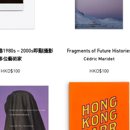
1980s－2000s即顯攝影
Fragments of Future Historie
多位藝術家
Cédric Maridet
HKD
$
100
HKD
$
100