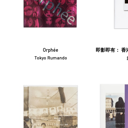
蔣鵬奕
劉錚
李家昇
林東鵬
梁志和
賴朗騫
Cédric Maridet
森山大道
莫毅
麥顯揚
馬田．帕爾
Tokyo Rumando
任航
榮榮
Orphée
即影即有： 香港
榮榮映里
單慧乾
Tokyo Rumando
夏永康
徐世琪
徐世琪
王希慎
王禾璧
王禾璧
黃啟裕
西亞蝶
楊德銘
楊東龍
楊沛鏗
張曉
張海兒
趙亮
鄭國谷