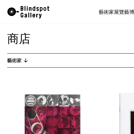
Skip
藝術家
展覽
藝
to
content
商店
藝術家
又一山人
又一山人
卜以思 (David Boyce)
張康生
智海
朱德華
蔡仞姿
鄭燕垠
馮漢紀
顧錚
何兆南
何兆南
洪磊
韓志勳
韓磊
蔣志