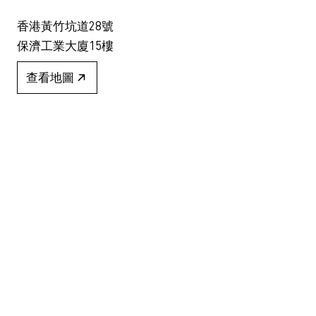
香港黃竹坑道28號
保濟工業大廈15樓
查看地圖
+852 2517 6238
info@blindspotgallery.com
星期二至六
早上10時30分至晚上6時30分
公眾假期休息
僅限受邀及預約到訪