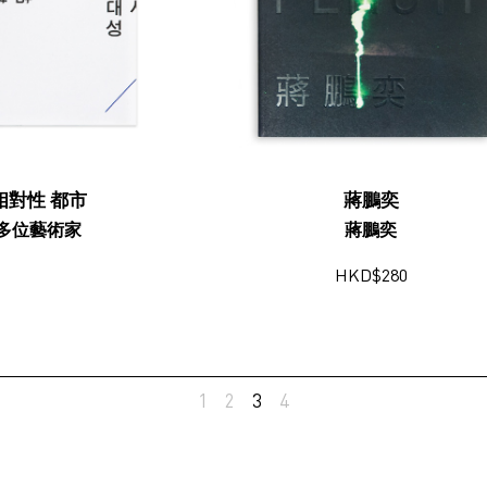
相對性 都市
蔣鵬奕
多位藝術家
蔣鵬奕
HKD
$
280
1
2
3
4