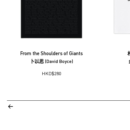
From the Shoulders of Giants
卜以思 (David Boyce)
HKD
$
280