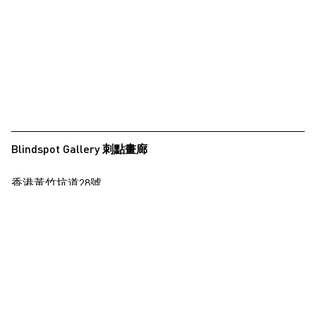
夏永康
徐世琪
徐世琪
王希慎
王禾璧
王禾璧
Blindspot Gallery 刺點畫廊
黃啟裕
香港黃竹坑道28號
西亞蝶
保濟工業大廈15樓
楊德銘
查看地圖
楊東龍
楊沛鏗
+852 2517 6238
info@blindspotgallery.com
張曉
張海兒