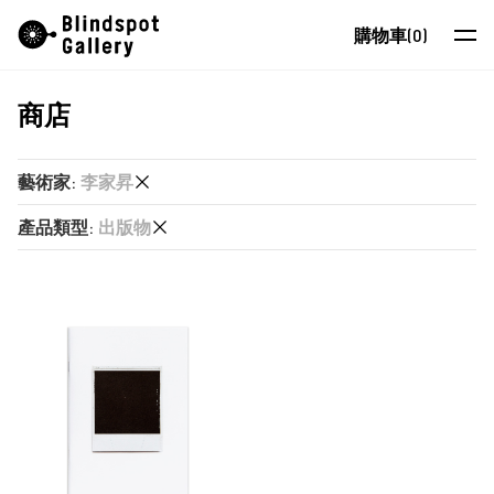
Skip
Instagram
微信公眾號
小紅書
購物車
(0)
to
content
商店
藝術家
展覽
藝術家
:
李家昇
藝博會
產品類型
:
出版物
又一山人
最新消息
又一山人
出版物
商店
卜以思 (David Boyce)
張康生
關於我們
智海
EN
朱德華
蔡仞姿