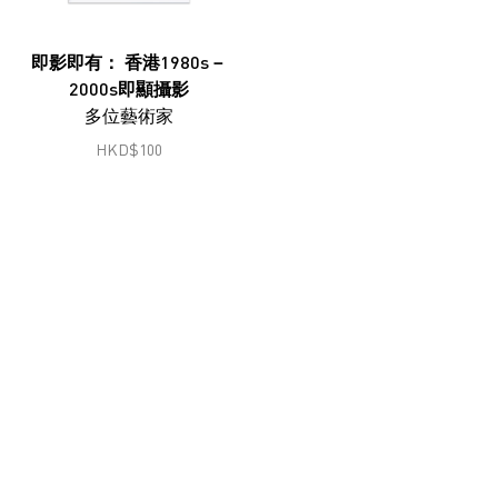
鄭燕垠
馮漢紀
即影即有： 香港1980s－
2000s即顯攝影
顧錚
多位藝術家
何兆南
HKD
$
100
何兆南
洪磊
韓志勳
韓磊
蔣志
蔣鵬奕
劉錚
李家昇
林東鵬