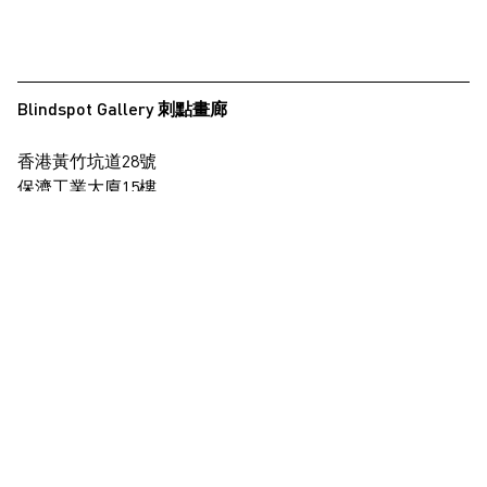
Blindspot Gallery 刺點畫廊
香港黃竹坑道28號
保濟工業大廈15樓
查看地圖
+852 2517 6238
info@blindspotgallery.com
星期二至六
早上10時30分至晚上6時30分
公眾假期休息
僅限受邀及預約到訪