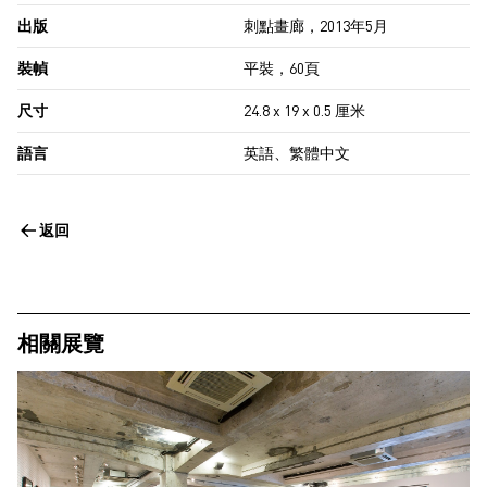
量
出版
刺點畫廊，2013年5月
裝幀
平裝，60頁
尺寸
24.8 x 19 x 0.5 厘米
語言
英語、繁體中文
返回
相關展覽