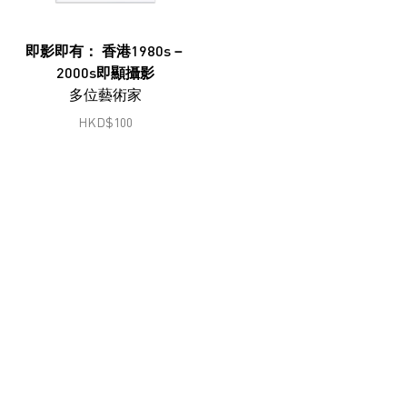
鄭燕垠
馮漢紀
即影即有： 香港1980s－
2000s即顯攝影
顧錚
多位藝術家
何兆南
HKD
$
100
何兆南
洪磊
韓志勳
韓磊
蔣志
蔣鵬奕
劉錚
李家昇
林東鵬