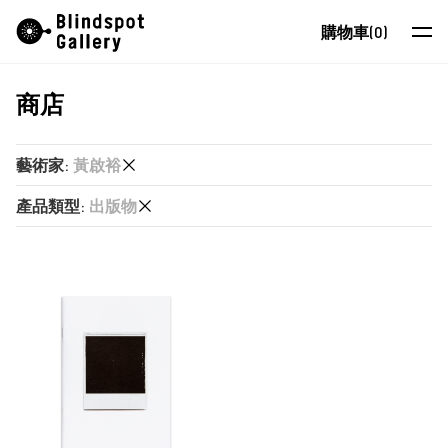
Skip
Instagram
微信公眾號
小紅書
購物車
(0)
to
content
商店
藝術家
展覽
藝術家
:
黃啟裕
藝博會
產品類型
:
出版物
又一山人
最新消息
又一山人
出版物
商店
卜以思 (David Boyce)
張康生
關於我們
智海
EN
朱德華
蔡仞姿