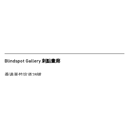
夏永康
徐世琪
徐世琪
王希慎
王禾璧
王禾璧
Blindspot Gallery 刺點畫廊
黃啟裕
香港黃竹坑道28號
西亞蝶
保濟工業大廈15樓
楊德銘
查看地圖
楊東龍
楊沛鏗
+852 2517 6238
info@blindspotgallery.com
張曉
張海兒