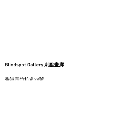
夏永康
徐世琪
徐世琪
王希慎
王禾璧
王禾璧
Blindspot Gallery 刺點畫廊
黃啟裕
香港黃竹坑道28號
西亞蝶
保濟工業大廈15樓
楊德銘
查看地圖
楊東龍
楊沛鏗
+852 2517 6238
info@blindspotgallery.com
張曉
張海兒