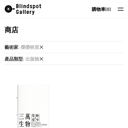
Skip
Instagram
微信公眾號
小紅書
購物車
(0)
to
content
商店
藝術家
展覽
藝術家
:
榮榮映里
藝博會
產品類型
:
出版物
又一山人
最新消息
又一山人
出版物
商店
卜以思 (David Boyce)
張康生
關於我們
智海
EN
朱德華
蔡仞姿