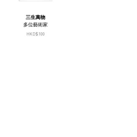
鄭燕垠
馮漢紀
三生萬物
多位藝術家
顧錚
HKD
$
100
何兆南
何兆南
洪磊
韓志勳
韓磊
蔣志
蔣鵬奕
劉錚
李家昇
林東鵬