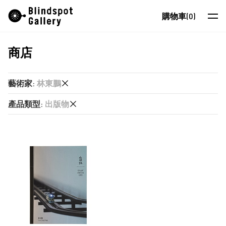
Skip
Instagram
微信公眾號
小紅書
購物車
(0)
to
content
商店
藝術家
展覽
藝術家
:
林東鵬
藝博會
產品類型
:
出版物
又一山人
最新消息
又一山人
出版物
商店
卜以思 (David Boyce)
張康生
關於我們
智海
EN
朱德華
蔡仞姿