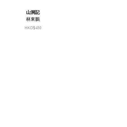
鄭燕垠
山洞記
馮漢紀
林東鵬
顧錚
HKD
$
450
何兆南
何兆南
洪磊
韓志勳
韓磊
蔣志
蔣鵬奕
劉錚
李家昇
林東鵬