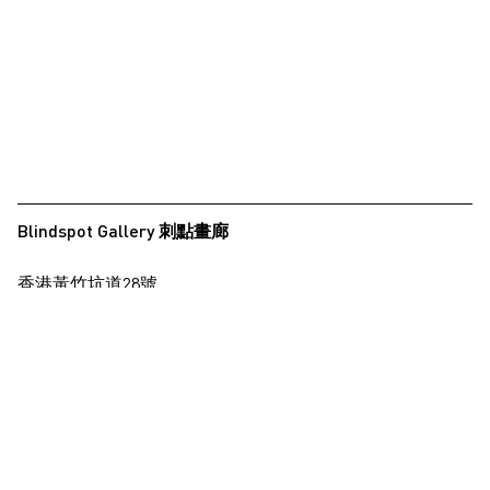
夏永康
徐世琪
徐世琪
王希慎
王禾璧
王禾璧
Blindspot Gallery 刺點畫廊
黃啟裕
香港黃竹坑道28號
西亞蝶
保濟工業大廈15樓
楊德銘
查看地圖
楊東龍
楊沛鏗
+852 2517 6238
info@blindspotgallery.com
張曉
張海兒