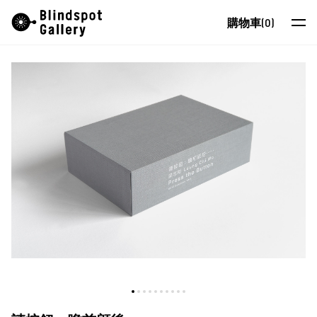
Skip
Instagram
微信公眾號
小紅書
購物車
(0)
to
content
藝術家
展覽
藝博會
最新消息
商店
關於我們
EN