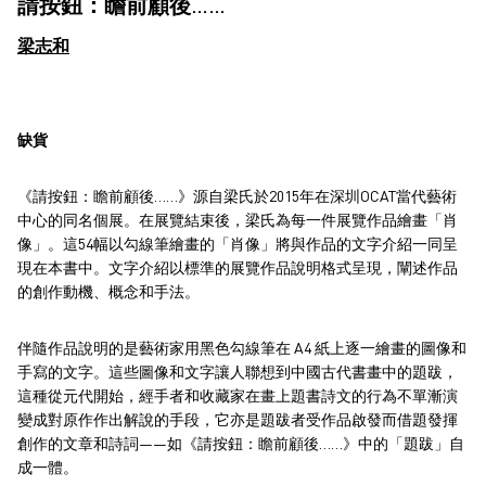
請按鈕：瞻前顧後……
梁志和
缺貨
《請按鈕：瞻前顧後……》源自梁氏於2015年在深圳OCAT當代藝術
中心的同名個展。在展覽結束後，梁氏為每一件展覽作品繪畫「肖
像」。這54幅以勾線筆繪畫的「肖像」將與作品的文字介紹一同呈
現在本書中。文字介紹以標準的展覽作品說明格式呈現，闡述作品
的創作動機、概念和手法。
伴隨作品說明的是藝術家用黑色勾線筆在 A4 紙上逐一繪畫的圖像和
手寫的文字。這些圖像和文字讓人聯想到中國古代書畫中的題跋，
這種從元代開始，經手者和收藏家在畫上題書詩文的行為不單漸演
變成對原作作出解說的手段，它亦是題跋者受作品啟發而借題發揮
創作的文章和詩詞——如《請按鈕：瞻前顧後……》中的「題跋」自
成一體。