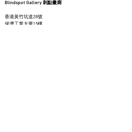
Blindspot Gallery 刺點畫廊
香港黃竹坑道28號
保濟工業大廈15樓
查看地圖
+852 2517 6238
info@blindspotgallery.com
星期二至六
早上10時30分至晚上6時30分
公眾假期休息
僅限受邀及預約到訪
訂閱
電郵
*