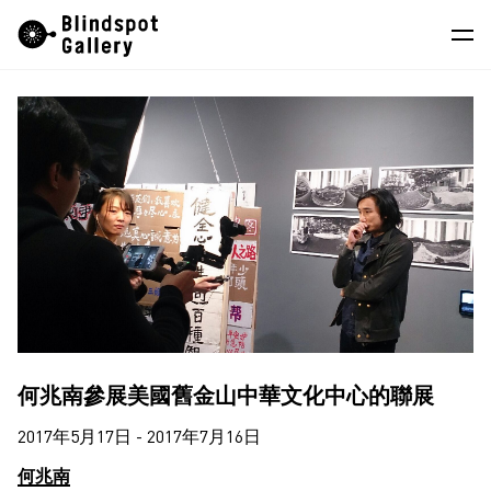
Skip
Instagram
微信公眾號
小紅書
to
content
藝術家
展覽
藝博會
最新消息
商店
關於我們
何兆南參展美國舊金山中華文化中心的聯展
EN
2017年5月17日 - 2017年7月16日
何兆南