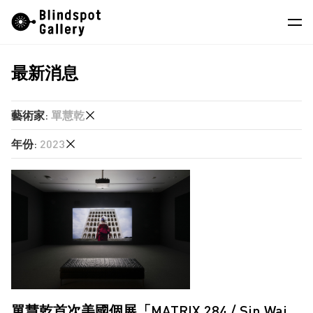
Skip
Instagram
微信公眾號
小紅書
to
content
最新消息
藝術家
展覽
藝術家
:
單慧乾
藝博會
年份
:
2023
任航
最新消息
何兆南
2026
商店
劉艾真
2025
單慧乾
關於我們
2024
廖逸君
2023
EN
徐世琪
2022
林立施
2021
單慧乾首次美國個展「MATRIX 284 / Sin Wai