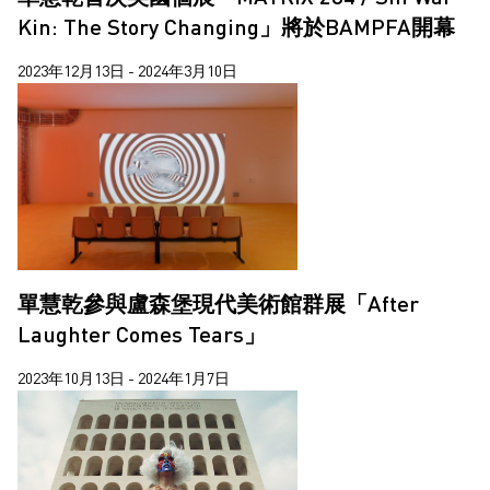
梁志和
Kin: The Story Changing」將於BAMPFA開幕
楊沛鏗
2023年12月13日 - 2024年3月10日
王拓
莊偉
蔣志
蘇詠寶
西亞蝶
郝敬班
單慧乾參與盧森堡現代美術館群展「After
陳維
Laughter Comes Tears」
2023年10月13日 - 2024年1月7日