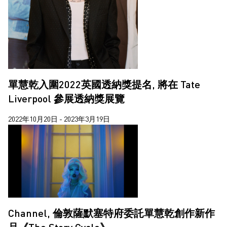
蔣鵬奕
蘇詠寶
郝敬班
陳維
單慧乾入圍2022英國透納獎提名, 將在 Tate
Liverpool 參展透納獎展覽
2022年10月20日 - 2023年3月19日
Channel, 倫敦薩默塞特府委託單慧乾創作新作
品《The Story Cycle》