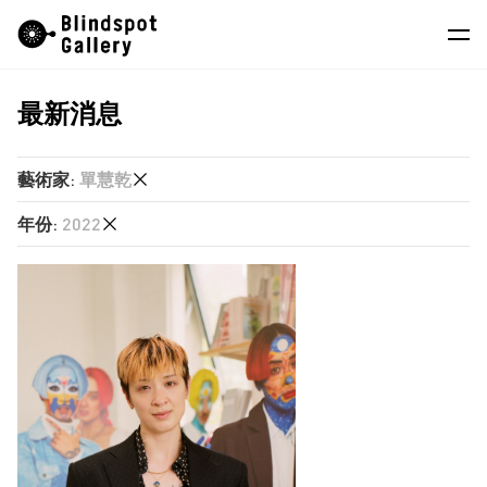
Skip
Instagram
微信公眾號
小紅書
to
content
最新消息
藝術家
展覽
藝術家
:
單慧乾
藝博會
年份
:
2022
任航
最新消息
單慧乾
2026
商店
廖逸君
2025
徐世琪
關於我們
2024
楊沛鏗
2023
EN
莊偉
2022
蔣志
2021