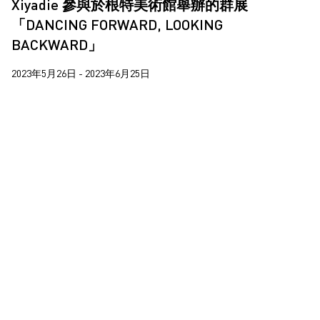
Xiyadie 參與於根特美術館舉辦的群展
梁志和
「DANCING FORWARD, LOOKING
楊沛鏗
BACKWARD」
王拓
2023年5月26日 - 2023年6月25日
莊偉
蔣志
蘇詠寶
西亞蝶
郝敬班
陳維