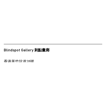
Blindspot Gallery 刺點畫廊
香港黃竹坑道28號
保濟工業大廈15樓
查看地圖
+852 2517 6238
info@blindspotgallery.com