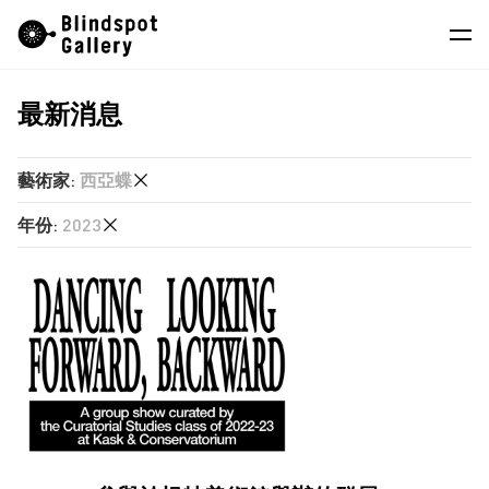
Skip
Instagram
微信公眾號
小紅書
to
content
最新消息
藝術家
展覽
藝術家
:
西亞蝶
藝博會
年份
:
2023
任航
最新消息
何兆南
2026
商店
劉艾真
2025
單慧乾
關於我們
2024
廖逸君
2023
EN
徐世琪
林立施