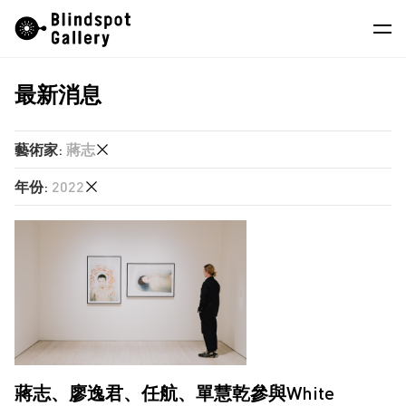
Skip
Instagram
微信公眾號
小紅書
to
content
最新消息
藝術家
展覽
藝術家
:
蔣志
藝博會
年份
:
2022
任航
最新消息
單慧乾
2026
商店
廖逸君
2025
徐世琪
關於我們
2024
楊沛鏗
2023
EN
莊偉
2022
蔣志
2020
蔣志、廖逸君、任航、單慧乾參與White