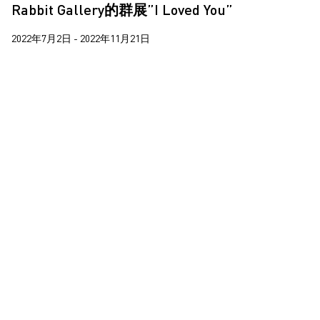
Rabbit Gallery的群展”I Loved You”
蔣鵬奕
2018
蘇詠寶
2022年7月2日 - 2022年11月21日
郝敬班
陳維