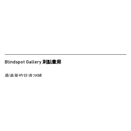
Blindspot Gallery 刺點畫廊
香港黃竹坑道28號
保濟工業大廈15樓
查看地圖
+852 2517 6238
info@blindspotgallery.com