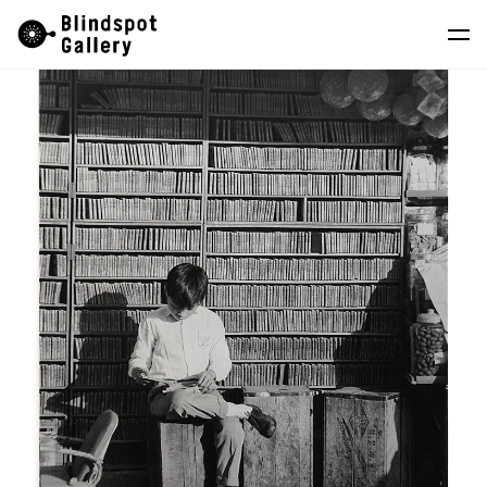
Skip
Instagram
微信公眾號
小紅書
to
content
藝術家
展覽
藝博會
最新消息
商店
關於我們
EN