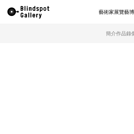
Skip
藝術家
展覽
藝
to
content
簡介
作品
錄