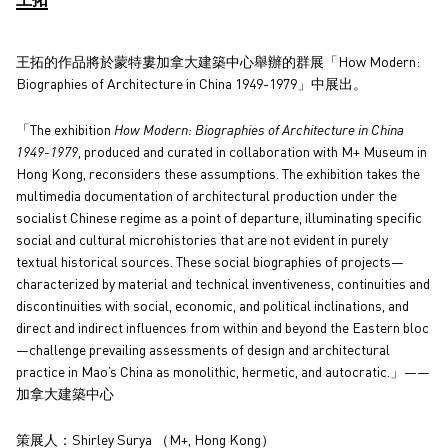
王拓的作品將於蒙特婁加拿大建築中心舉辦的群展「How Modern:
Biographies of Architecture in China 1949-1979」中展出。
「The exhibition
How Modern: Biographies of Architecture in China
1949-1979
, produced and curated in collaboration with M+ Museum in
Hong Kong, reconsiders these assumptions. The exhibition takes the
multimedia documentation of architectural production under the
socialist Chinese regime as a point of departure, illuminating specific
social and cultural microhistories that are not evident in purely
textual historical sources. These social biographies of projects—
characterized by material and technical inventiveness, continuities and
discontinuities with social, economic, and political inclinations, and
direct and indirect influences from within and beyond the Eastern bloc
—challenge prevailing assessments of design and architectural
practice in Mao’s China as monolithic, hermetic, and autocratic.」——
加拿大建築中心
策展人：Shirley Surya （M+, Hong Kong）