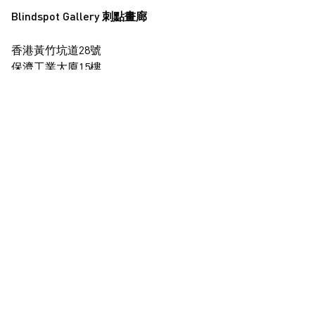
Blindspot Gallery 刺點畫廊
香港黃竹坑道28號
保濟工業大廈15樓
查看地圖
+852 2517 6238
info@blindspotgallery.com
星期二至六
早上10時30分至晚上6時30分
公眾假期休息
僅限受邀及預約到訪
訂閱
電郵
*