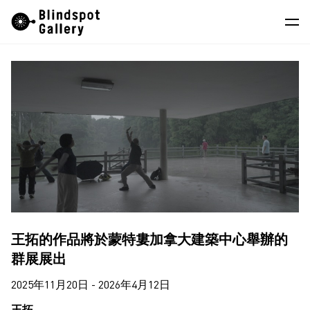
Skip
Instagram
微信公眾號
小紅書
to
content
藝術家
展覽
藝博會
最新消息
商店
關於我們
王拓的作品將於蒙特婁加拿大建築中心舉辦的
EN
群展展出
2025年11月20日 - 2026年4月12日
王拓