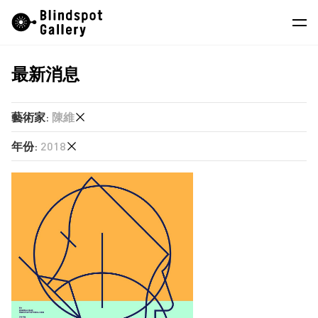
Skip
Instagram
微信公眾號
小紅書
to
content
最新消息
藝術家
展覽
藝術家
:
陳維
藝博會
年份
:
2018
任航
最新消息
何兆南
2026
商店
徐世琪
2025
梁志和
關於我們
2024
楊沛鏗
2023
EN
王拓
2022
莊偉
2021