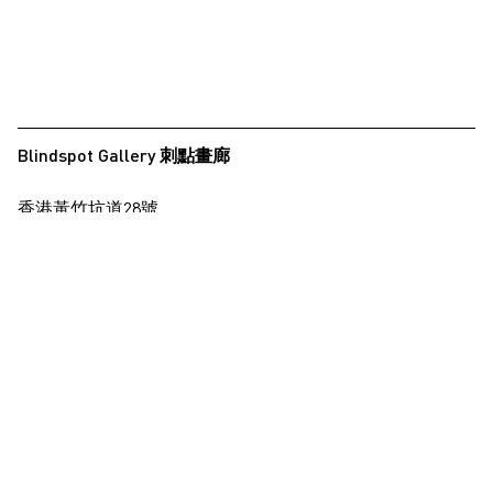
Blindspot Gallery 刺點畫廊
香港黃竹坑道28號
保濟工業大廈15樓
查看地圖
+852 2517 6238
info@blindspotgallery.com
星期二至六
早上10時30分至晚上6時30分
公眾假期休息