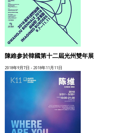
蔣志
2020
蔣鵬奕
2018
郝敬班
2017
陳維
2016
馬田．帕爾
陳維参於韓國第十二屆光州雙年展
2018年9月7日 - 2018年11月11日