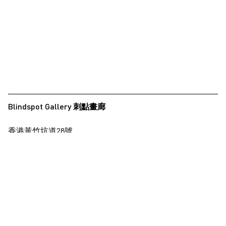
Blindspot Gallery 刺點畫廊
香港黃竹坑道28號
保濟工業大廈15樓
查看地圖
+852 2517 6238
info@blindspotgallery.com