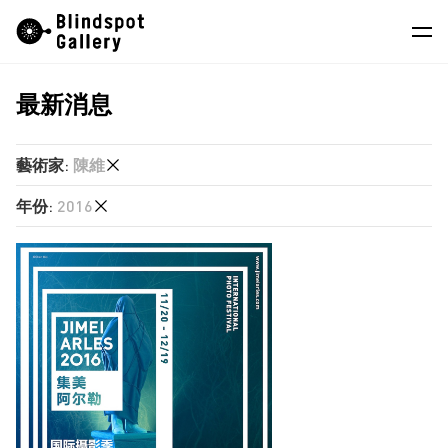
Skip
Instagram
微信公眾號
小紅書
to
content
最新消息
藝術家
展覽
藝術家
:
陳維
藝博會
年份
:
2016
梁志和
最新消息
陳維
2026
商店
2025
關於我們
2024
2023
EN
2022
2021