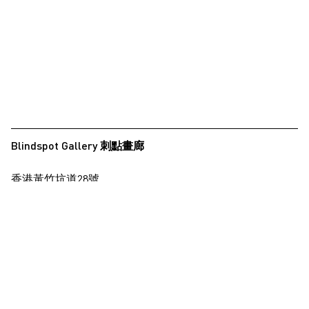
Blindspot Gallery 刺點畫廊
香港黃竹坑道28號
保濟工業大廈15樓
查看地圖
+852 2517 6238
info@blindspotgallery.com