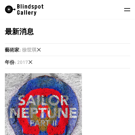
Skip
Instagram
微信公眾號
小紅書
to
content
最新消息
藝術家
展覽
藝術家
:
徐世琪
藝博會
年份
:
2017
任航
最新消息
徐世琪
2026
商店
莊偉
2025
蔣鵬奕
關於我們
2024
陳維
2023
EN
2022
2021