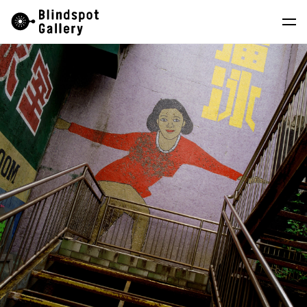
Skip
Instagram
微信公眾號
小紅書
to
content
藝術家
展覽
藝博會
最新消息
商店
關於我們
EN