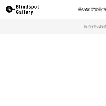
Skip
藝術家
展覽
藝
to
content
簡介
作品
錄