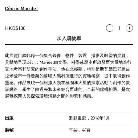
Cédric Maridet
Fragments
HKD
$
100
of
加入購物車
Future
Histories
此展覽目錄輯錄一個集合錄像、物件、裝置、攝影及雕塑的展覽，
數
具體地呈現Cédric Maridet由文學、科學或歷史所啟發而大量地進行
量
實地考察和研究的創作手法。他在北極圈，特別是斯瓦爾巴群島皮
拉米登市一條廢棄的蘇聯人礦村所進行的實地考察，從中取得創作
靈感。作品展現一個根據人類在極圈和火星的探索活動而創作的敘
事網絡，產生了由過去和未來結合而成的、全新的虛構相遇。是次
展覽探問人與探索環境活動之間的聯繫和感應。
出版
刺點畫廊，2016年1月
裝幀
平裝，44頁