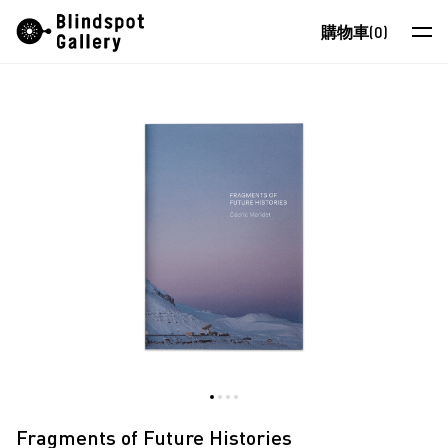
Skip
Instagram
微信公眾號
小紅書
購物車
(0)
to
content
藝術家
展覽
藝博會
最新消息
商店
關於我們
EN
Fragments of Future Histories