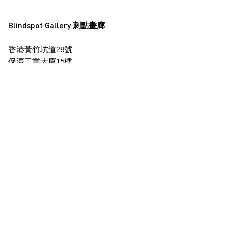
Blindspot Gallery 刺點畫廊
香港黃竹坑道28號
保濟工業大廈15樓
查看地圖
+852 2517 6238
info@blindspotgallery.com
星期二至六
早上10時30分至晚上6時30分
公眾假期休息
僅限受邀及預約到訪
訂閱
電郵
*