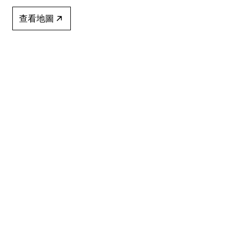
查看地圖
+852 2517 6238
info@blindspotgallery.com
星期二至六
早上10時30分至晚上6時30分
公眾假期休息
僅限受邀及預約到訪