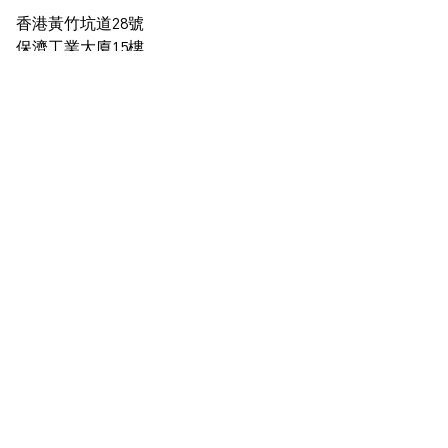
香港黃竹坑道28號
保濟工業大廈15樓
查看地圖
+852 2517 6238
info@blindspotgallery.com
星期二至六
早上10時30分至晚上6時30分
公眾假期休息
僅限受邀及預約到訪
訂閱
電郵
*