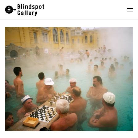
Skip
Instagram
微信公眾號
小紅書
to
content
藝術家
展覽
藝博會
最新消息
商店
關於我們
EN