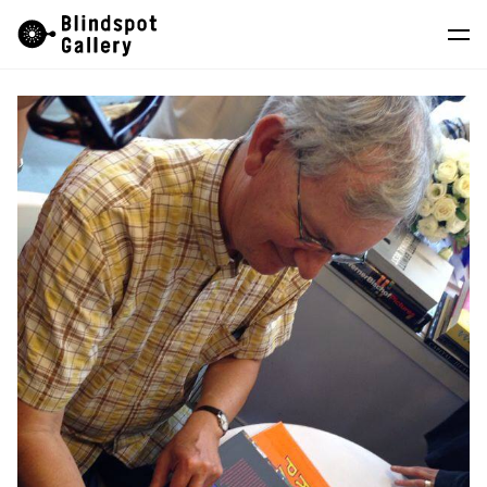
Skip
Instagram
微信公眾號
小紅書
to
content
藝術家
展覽
藝博會
最新消息
商店
關於我們
EN