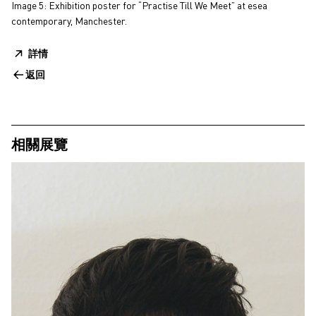
Image 5: Exhibition poster for “Practise Till We Meet” at esea
contemporary, Manchester.
詳情
返回
相關展覽