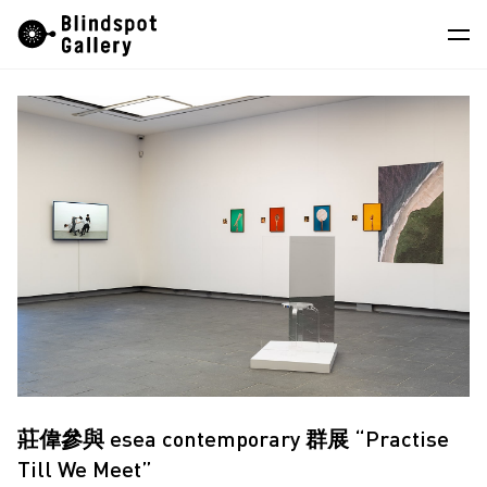
Skip
Instagram
微信公眾號
小紅書
to
content
藝術家
展覽
藝博會
最新消息
商店
關於我們
EN
莊偉參與 esea contemporary 群展 “Practise
Till We Meet”