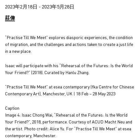
2023年2月18日 - 2023年5月28日
莊偉
“Practise Till We Meet” explores diasporic experiences, the condition
of migration, and the challenges and actions taken to create a just life
in a new place.
Isaac will participate with his “Rehearsal of the Futures: Is the World
Your Friend?” (2018). Curated by Hanlu Zhang.
“Practise Till We Meet” at esea contemporary (fka Centre for Chinese
Contemporary Art), Manchester, UK | 18 Feb – 28 May 2023
Caption
Image 4: Isaac Chong Wai, “Rehearsal of the Futures: Is the World
Your Friend?”, 2018, performance. Courtesy of ACUD Macht Neu and
the artist. Photo credit: Alice Yu. For “Practise Till We Meet” at esea
contemporary, Manchester.