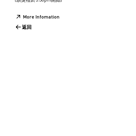
More Infomation
返回