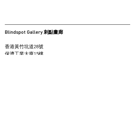
Blindspot Gallery 刺點畫廊
香港黃竹坑道28號
保濟工業大廈15樓
查看地圖
+852 2517 6238
info@blindspotgallery.com
星期二至六
早上10時30分至晚上6時30分
公眾假期休息
僅限受邀及預約到訪