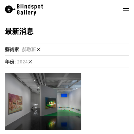
Skip
Instagram
微信公眾號
小紅書
to
content
最新消息
藝術家
展覽
藝術家
:
郝敬班
藝博會
年份
:
2024
任航
最新消息
何兆南
2026
商店
劉艾真
2025
單慧乾
關於我們
2024
廖逸君
2023
EN
張文智
2022
徐世琪
2021