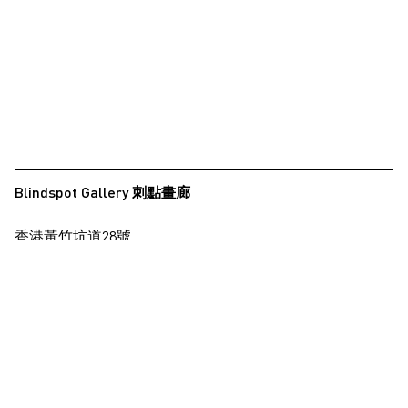
Blindspot Gallery 刺點畫廊
香港黃竹坑道28號
保濟工業大廈15樓
查看地圖
+852 2517 6238
info@blindspotgallery.com