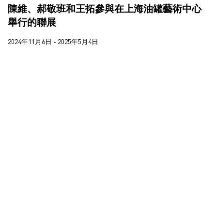
梁志和
陳維、郝敬班和王拓參與在上海油罐藝術中心
2020
舉行的聯展
楊東龍
2019
楊沛鏗
2024年11月6日 - 2025年5月4日
2018
王拓
莊偉
蔣志
蔣鵬奕
蘇詠寶
西亞蝶
郝敬班
鄭皓中
陳維