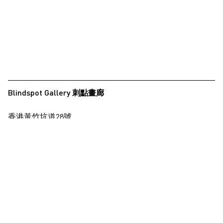
Blindspot Gallery 刺點畫廊
香港黃竹坑道28號
保濟工業大廈15樓
查看地圖
+852 2517 6238
info@blindspotgallery.com
星期二至六