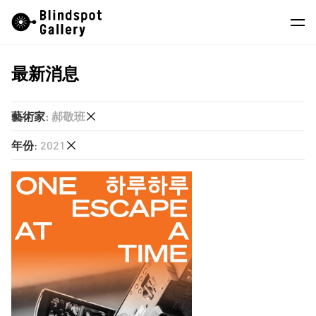
Skip
Instagram
微信公眾號
小紅書
to
content
最新消息
藝術家
展覽
藝術家
:
郝敬班
藝博會
年份
:
2021
何兆南
最新消息
單慧乾
2026
商店
廖逸君
2025
徐世琪
關於我們
2024
楊東龍
2023
EN
楊沛鏗
2022
蘇詠寶
2021