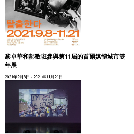
郝敬班
2020
陳維
2019
2018
黎卓華和郝敬班參與第11屆的首爾媒體城市雙
年展
2021年9月8日 - 2021年11月21日