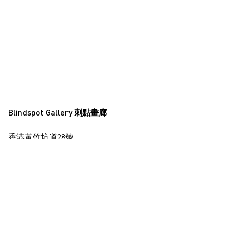
Blindspot Gallery 刺點畫廊
香港黃竹坑道28號
保濟工業大廈15樓
查看地圖
+852 2517 6238
info@blindspotgallery.com