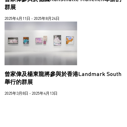
楊沛鏗
群展
楊裕然
2025年4月11日 - 2025年8月24日
王拓
莊偉
蔣志
蘇詠寶
西亞蝶
曾家偉及楊東龍將參與於香港Landmark South
郝敬班
舉行的群展
陳維
2025年3月8日 - 2025年4月13日
馬田．帕爾