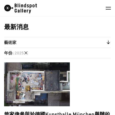
Skip
Instagram
微信公眾號
小紅書
to
content
最新消息
藝術家
展覽
藝術家
藝博會
年份
:
2025
何兆南
最新消息
劉艾真
2025
商店
單慧乾
2023
廖逸君
關於我們
2022
張文智
2020
EN
徐世琪
楊東龍
曾家偉參與於德國Kunsthalle München舉辦的