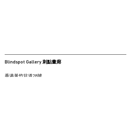
Blindspot Gallery 刺點畫廊
香港黃竹坑道28號
保濟工業大廈15樓
查看地圖
+852 2517 6238
info@blindspotgallery.com