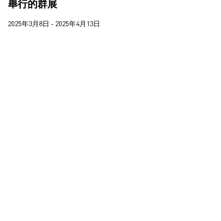
舉行的群展
楊沛鏗
楊裕然
2025年3月8日 - 2025年4月13日
王拓
莊偉
蔣志
蘇詠寶
西亞蝶
郝敬班
陳維
馬田．帕爾