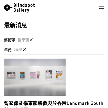
Skip
Instagram
微信公眾號
小紅書
to
content
最新消息
藝術家
展覽
藝術家
:
楊東龍
藝博會
年份
:
2025
何兆南
最新消息
劉艾真
2025
商店
單慧乾
2024
廖逸君
關於我們
2021
張文智
EN
徐世琪
楊東龍
曾家偉及楊東龍將參與於香港Landmark South