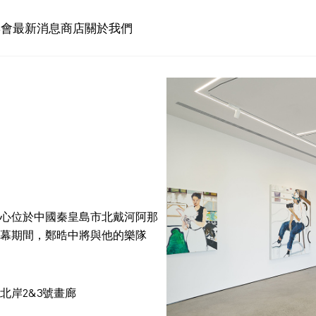
博會
最新消息
商店
關於我們
心位於中國秦皇島市北戴河阿那
）開幕期間，鄭晧中將與他的樂隊
北岸2&3號畫廊