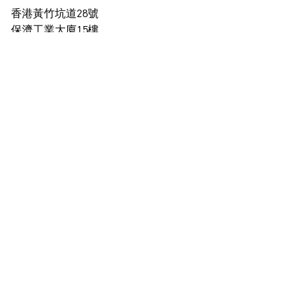
香港黃竹坑道28號
保濟工業大廈15樓
查看地圖
+852 2517 6238
info@blindspotgallery.com
星期二至六
早上10時30分至晚上6時30分
公眾假期休息
僅限受邀及預約到訪
訂閱
電郵
*