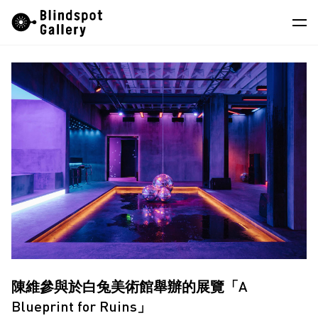
Skip
Instagram
微信公眾號
小紅書
to
content
藝術家
展覽
藝博會
最新消息
商店
關於我們
EN
陳維參與於白兔美術館舉辦的展覽「A
Blueprint for Ruins」