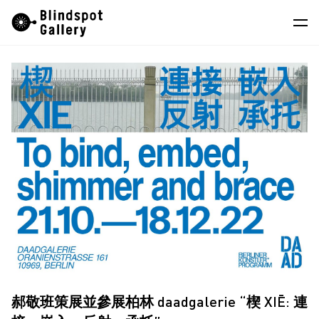
Skip
Instagram
微信公眾號
小紅書
to
content
藝術家
展覽
藝博會
最新消息
商店
關於我們
EN
郝敬班策展並參展柏林 daadgalerie “楔 XIĒ: 連