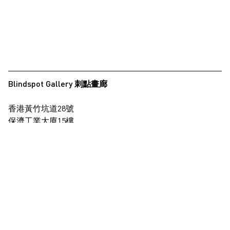
Blindspot Gallery 刺點畫廊
香港黃竹坑道28號
保濟工業大廈15樓
查看地圖
+852 2517 6238
info@blindspotgallery.com
星期二至六
早上10時30分至晚上6時30分