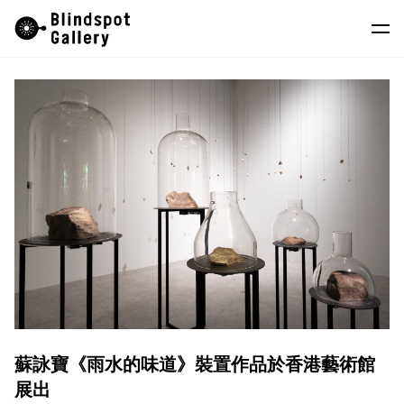
Skip
Instagram
微信公眾號
小紅書
to
content
藝術家
展覽
藝博會
最新消息
商店
關於我們
EN
蘇詠寶《雨水的味道》裝置作品於香港藝術館
展出