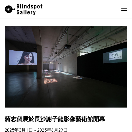
Skip
Instagram
微信公眾號
小紅書
to
content
藝術家
展覽
藝博會
最新消息
商店
關於我們
EN
蔣志個展於長沙謝子龍影像藝術館開幕
2025年3月1日 - 2025年6月29日