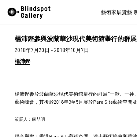
Skip
藝術家
展覽
藝
to
content
楊沛鏗參與波蘭華沙現代美術館舉行的群展
2018年7月20日 - 2018年10月7日
楊沛鏗
楊沛鏗參於波蘭華沙現代美術館舉行的群展“一獸、一神
藝術峰會，其後於
2018
年
3
至
5
月展於
Para Site
藝術空間
策展人：
康喆明
聯合舉辦
：
香港
Para Site
藝術空間、達卡藝術峰會和華