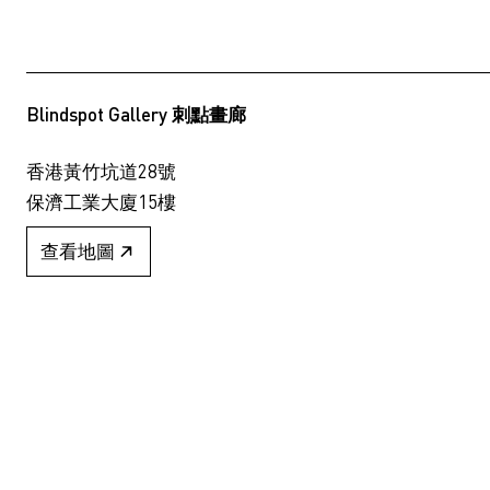
Blindspot Gallery 刺點畫廊
香港黃竹坑道28號
保濟工業大廈15樓
查看地圖
+852 2517 6238
info@blindspotgallery.com
星期二至六
早上10時30分至晚上6時30分
公眾假期休息