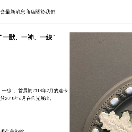
博會
最新消息
商店
關於我們
“一獸、一神、一線”
、一線”。
首展於
2018
年
2
月的達卡
及於
2018
年6月在
仰光
展出。
沙現代美術館