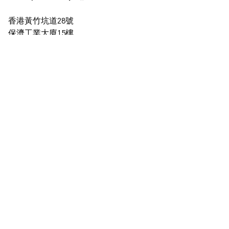
香港黃竹坑道28號
保濟工業大廈15樓
查看地圖
+852 2517 6238
info@blindspotgallery.com
星期二至六
早上10時30分至晚上6時30分
公眾假期休息
僅限受邀及預約到訪
訂閱
電郵
*