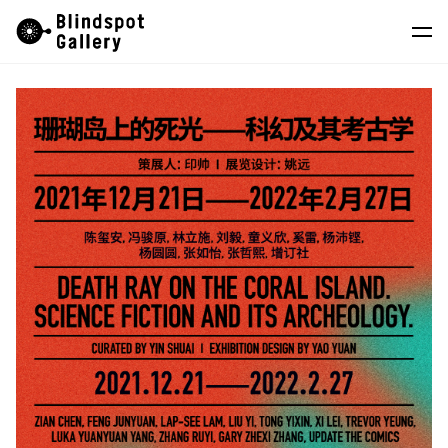
Skip
Instagram
微信公眾號
小紅書
to
content
藝術家
展覽
藝博會
最新消息
商店
關於我們
EN