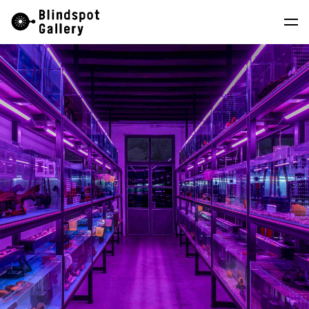
Skip
Instagram
微信公眾號
小紅書
to
content
藝術家
展覽
藝博會
最新消息
商店
關於我們
EN