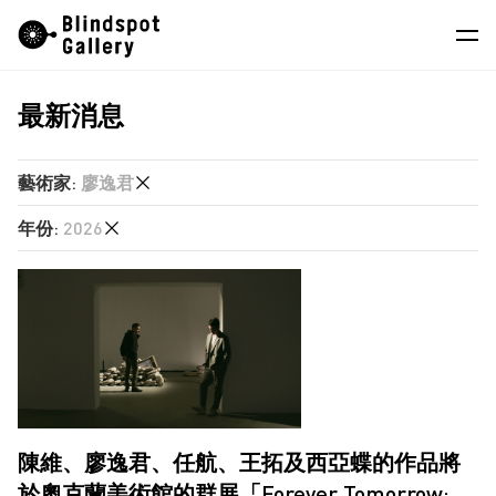
Skip
Instagram
微信公眾號
小紅書
to
content
最新消息
藝術家
展覽
藝術家
:
廖逸君
藝博會
年份
:
2026
任航
最新消息
何兆南
2026
商店
劉艾真
2025
單慧乾
關於我們
2024
廖逸君
2023
EN
徐世琪
2022
陳維、廖逸君、任航、王拓及西亞蝶的作品將
林立施
2021
於奧克蘭美術館的群展「Forever Tomorrow: