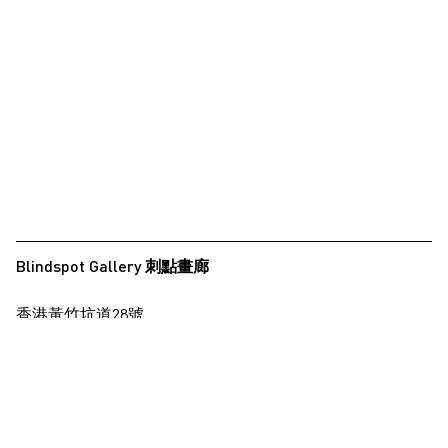
Blindspot Gallery 刺點畫廊
香港黃竹坑道28號
保濟工業大廈15樓
查看地圖
+852 2517 6238