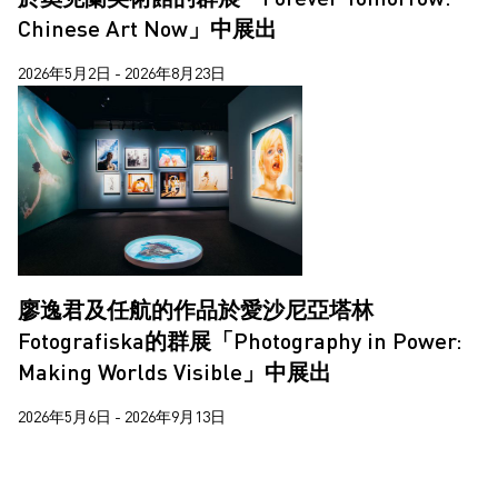
楊沛鏗
Chinese Art Now」中展出
王拓
2026年5月2日 - 2026年8月23日
莊偉
蔣志
蔣鵬奕
蘇詠寶
西亞蝶
郝敬班
廖逸君及任航的作品於愛沙尼亞塔林
鄭燕垠
Fotografiska的群展「Photography in Power:
Making Worlds Visible」中展出
陳維
馬田．帕爾
2026年5月6日 - 2026年9月13日