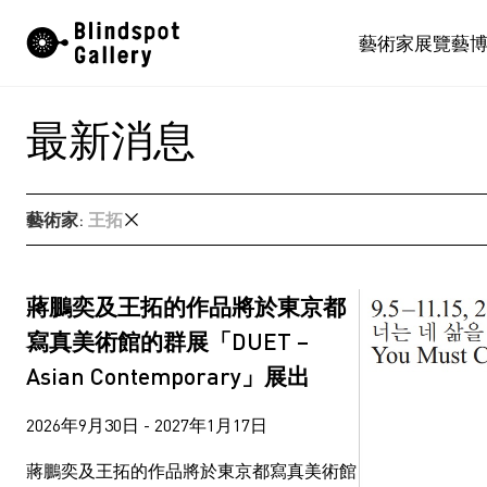
Skip
藝術家
展覽
藝
to
content
最新消息
藝術家
:
王拓
任航
何兆南
劉艾真
單慧乾
蔣鵬奕及王拓的作品將於東京都
廖逸君
徐世琪
寫真美術館的群展「DUET –
林立施
楊沛鏗
Asian Contemporary」展出
王拓
莊偉
蔣志
蔣鵬奕
2026年9月30日 - 2027年1月17日
蘇詠寶
西亞蝶
郝敬班
鄭燕垠
蔣鵬奕及王拓的作品將於東京都寫真美術館