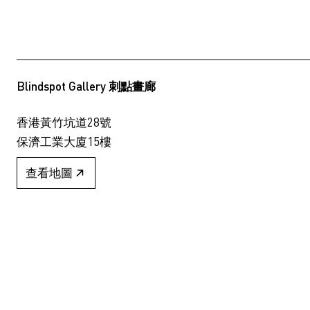
Blindspot Gallery 刺點畫廊
香港黃竹坑道28號
保濟工業大廈15樓
查看地圖
+852 2517 6238
info@blindspotgallery.com
星期二至六
早上10時30分至晚上6時30分