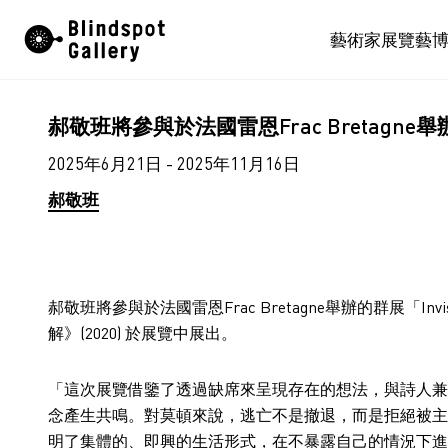
Skip
藝術家
展覽
藝
to
content
郝敬班將參與於法國雷恩Frac Bretagne
2025年6月21日 - 2025年11月16日
郝敬班
郝敬班將參與於法國雷恩Frac Bretagne舉辦的群展「Inv
解》(2020) 於展覽中展出。
「這次展覽借鑒了透過缺席來呈現存在的想法，與詩人兼思想家 
念產生共鳴。對莫頓來說，逃亡不是撤退，而是拒絕被主
明了集體的、即興的生活形式，在不暴露自己的情況下進