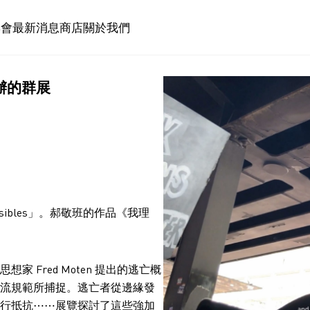
博會
最新消息
商店
關於我們
舉辦的群展
isibles」。郝敬班的作品《我理
Fred Moten 提出的逃亡概
流規範所捕捉。逃亡者從邊緣發
行抵抗⋯⋯展覽探討了這些強加