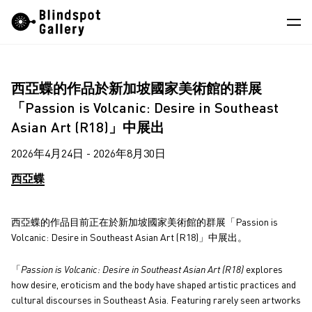
Skip
Instagram
微信公眾號
小紅書
to
content
藝術家
西亞蝶的作品於新加坡國家美術館的群展
展覽
「Passion is Volcanic: Desire in Southeast
Asian Art (R18)」中展出
藝博會
2026年4月24日 - 2026年8月30日
最新消息
西亞蝶
商店
關於我們
西亞蝶的作品目前正在於新加坡國家美術館的群展「Passion is
Volcanic: Desire in Southeast Asian Art (R18)」中展出。
EN
「
Passion is Volcanic: Desire in Southeast Asian Art (R18)
explores
how desire, eroticism and the body have shaped artistic practices and
cultural discourses in Southeast Asia. Featuring rarely seen artworks