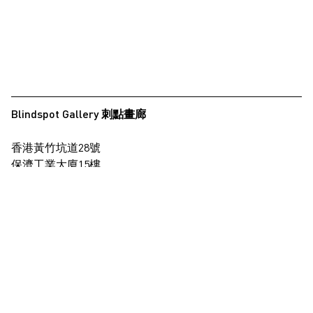
Blindspot Gallery 刺點畫廊
香港黃竹坑道28號
保濟工業大廈15樓
查看地圖
+852 2517 6238
info@blindspotgallery.com
星期二至六
早上10時30分至晚上6時30分