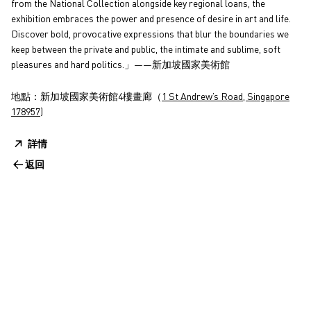
from the National Collection alongside key regional loans, the
exhibition embraces the power and presence of desire in art and life.
Discover bold, provocative expressions that blur the boundaries we
keep between the private and public, the intimate and sublime, soft
pleasures and hard politics.」——新加坡國家美術館
地點：新加坡國家美術館4樓畫廊（
1 St Andrew’s Road, Singapore
178957
)
詳情
返回